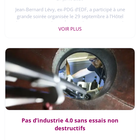
Jean-Bernard Lévy, ex-PDG d’EDF, a participé à une grande soirée organisée le 29 septembre à l’Hôtel d’Iéna (Paris) par le GP Énergie d’Arts et Métiers et le Club Industrie de l’Essec sur le thème « Énergie : l’heure des choix ». Dans un contexte international et hexagonal tendu, il a évoqué sans langue de bois des thèmes actuels majeurs tels que la compétitivité, la décarbonation, la relance du nucléaire, l’électrification croissante, le financement ou encore l’EPR de Flamanville. N’hésitant pas à mettre les décideurs face à leurs responsabilités. ____________________ Par Christophe Duprez Publié le 2026-01-14 dans Arts et Métiers magazine C’est dans une salle pleine à craquer, remplie en grande majorité de jeunes, que Léna Treglia et Clément Robin (Ch. 223), respectivement étudiants à l’Essec et à Arts et Métiers , se sont prêtés à l’art délicat de l’interview. Avec d’autant plus de mérite qu’ils avaient à leur côté un amateur aguerri – mais bienveillant – de l’exercice, Jean-Bernard Lévy, ancien dirigeant de Vivendi, de Thales puis d’EDF de 2014 à 2022 . Morceaux choisis. À l’Hôtel d’Iéna, la salle La Rochefoucauld était pleine à craquer, remplie en grande majorité de jeunes venus écouter le haut dirigeant. SOUVERAINETÉ, DÉCARBONATION ET COMPÉTITIVITÉ : IMPOSSIBLE ÉQUATION ? Un ex-PDG d’EDF sans langue de bois. « Les trois sont nécessaires. Nous avons besoin de souveraineté pour pouvoir décider, en tant que Français et Européens, de la contribution de l'énergie à notre bien-être collectif, que ce soit au niveau des ménages, des entreprises ou des institutions. Nous avons aussi besoin de décarboner. Or l'énergie est le premier contributeur mondial des émissions de carbone. Et tout cela doit être fait de manière compétitive, l’énergie jouant un rôle majeur dans l’activité économique. L'enjeu consiste aujourd'hui à trouver le bon équilibre dans ces politiques avant tout européennes, l’énergie faisant partie des sujets sur lesquels l'UE [Union européenne] a décidé d’instaurer des règles communes et un marché unique. « Nous, Européens, sommes plutôt très en avance dans le domaine de la décarbonation par rapport aux autres régions du monde. En revanche, en matière de souveraineté, nous ne sommes pas bien placés, car nous n’avons pas de pétrole et très peu de gaz. Et nous sommes probablement en train de perdre la bataille de la compétitivité, notamment par rapport aux États-Unis qui bénéficient du gaz et du pétrole de schiste. « À terme, nous pourrons, je l’espère, résoudre cette équation grâce à deux facteurs majeurs : la sobriété, dans laquelle l’Europe doit et peut encore progresser, et l’innovation, où nous restons bons dans certains domaines mais nous faisons dépasser dans d’autres par les États-Unis et la Chine. Nous devons reprendre la main sur l’innovation. » RELANCE DU NUCLÉAIRE : SUCCÈS OU ÉCHEC ? « Échec… pour le moment. Notre débat de ce soir s'appelle “l'heure des choix”. Or ce n'est plus de choix dont nous avons besoin, mais d’actes ! Il ne suffit pas de faire des discours “yakafokon décarboner” en relançant le nucléaire et en accélérant dans les renouvelables. Aujourd'hui, on les entend partout. Mais que fait-on en pratique ? Nous savons produire beaucoup d'électricité décarbonée, pour qu’elle se substitue à d'autres énergies qui, elles, émettent des gaz à effet de serre… En France comme au Parlement européen, on parle beaucoup, on fait des lois… Mais qu’est-on véritablement en train de construire ? Pour moi, l'Europe n'a pas compris que tout est question d’exécution, de rythme, et souvent d'imposer une volonté collective à des minorités qui défendent leur pré carré. Aujourd'hui, l’Europe stagne dans les principaux objectifs qu'elle s'est fixés, y compris celui, récent, de la relance du nucléaire, à laquelle beaucoup de pays et la Commission elle-même se sont opposés pendant des années. Or l'une des difficultés du nucléaire, c'est que la construction est longue et nécessite un niveau élevé de financements, alors que, plus tard, les coûts d'exploitation seront modestes. Heureusement, beaucoup de banques répondent présent pour le financement. » UNE FILIÈRE NUCLÉAIRE COMPÉTITIVE : À QUELLES CONDITIONS ? « Le premier prérequis, c'est la standardisation. Quand je dirigeais Thales, il n’existait qu’une seule autorité de standardisation pour l'aéronautique en Europe et une autre aux États-Unis. Pour un réacteur nucléaire, chaque grand pays définit ses propres règles… Les standards communs sont minimes. Avec une même règle qui ne serait pas redéfinie tous les quatre matins, nous irions beaucoup plus vite dans la construction nucléaire et donc dans la décarbonation. Il faut trouver un consensus parmi les principales nations concernées pour aboutir à un corpus unique. « Le deuxième prérequis, c’est le raccourcissement des délais de construction. Si l’on décide aujourd'hui – ce qui n’est toujours pas le cas en France – de construire un réacteur, il ne sera pas disponible avant 2037, car les modes de construction sont complexes et il faut jouer de l’effet de série. La Chine montre l’exemple. « Le troisième prérequis, particulièrement fort s’agissant de l'Europe qui a pratiquement arrêté de construire des centrales depuis trente ans, c'est la main-d'œuvre qualifiée d’ingénieurs et de techniciens. Nous nous trouvons dans une période de quasi-pénurie. Si l’on suit les perspectives tracées par le président de la République, il y a trois ans et demi à Belfort, l'industrie nucléaire va devoir recruter 25 % des ingénieurs formés chaque année en France. » AU VU DES DÉBOIRES DE L’EPR DE FLAMANVILLE, LA FRANCE EST-ELLE TOUJOURS CAPABLE DE CONSTRUIRE DES CENTRALES NUCLÉAIRES DE TRÈS HAUTE QUALITÉ, SANS DÉLAIS NI SURCOÛTS ? « La réponse n'est pas acquise. Flamanville a rencontré des difficultés considérables. Nous avons perdu la main, il ne faut pas se le cacher, pour deux raisons principales. « La première est que nous n’avons pas construit de centrales pendant longtemps. On a bâti près de 60 réacteurs nucléaires entre 1970 et 2000. Puis on a arrêté d’en commander parce que l’on considérait qu’il y avait trop d'électricité. C’est ainsi que, depuis vingt-cinq ans, un seul réacteur, l’EPR, a été construit, de façon évidemment difficile. Et, pour l'instant, il n'y en a pas d'autre : on en reste au stade des discours. C’est un vrai souci pour EDF et les 200 000 salariés de la filière nucléaire française. Quand nous redémarrerons, serons-nous capables de retrouver un rythme de construction honorable ? « La seconde raison est la complexification des réacteurs. Des règles, souvent franco-françaises, se sont superposées les unes aux autres depuis la construction des premiers réacteurs. Cela mériterait une bonne dose de simplification. Or ce n'est pas ce que l'autorité de sûreté nucléaire a en tête : elle empile les exigences, quelquefois même avec l'accord de l'exploitant. Leur accumulation constitue un frein potentiel à la construction des prochains réacteurs dans des délais et avec des coûts raisonnables. » LES INFRASTRUCTURES FRANÇAISES ACTUELLES SONT-ELLES PRÊTES À RÉPONDRE À L'ÉLECTRIFICATION DES BESOINS ? « Oui, à court terme. Le réseau est de très bonne qualité et bien maillé. Mais, dans l'énergie, on raisonne sur des décennies et l’on voit bien que, avec l'électrification du chauffage, des transports ou encore des procédés industriels, on aura besoin de plus d'électricité, qu’il va falloir produire et acheminer via des réseaux. Or les deux grands opérateurs français, RTE, qui a le monopole du transport, et Enedis, qui a presque partout celui de la distribution, ont raisonnablement dit l'un et l'autre qu'ils avaient besoin de dizaines de milliards d'euros d'investissement dans les années qui viennent. » LE MIX NUCLÉAIRE COMBINANT GRANDS, MOYENS ET PETITS RÉACTEURS : SOLUTION DE DEMAIN ? « Aujourd'hui, force est de constater que, dans les pays où l’on construit des réacteurs, il ne s’agit que de grandes puissances. Certains n’en bâtissent pas du tout. Par exemple, aux États-Unis, le président Trump s’est dit très favorable au nucléaire, et le président Biden ne s'y opposait pas. Mais ils ne construisent pas de nouveau réacteur depuis des années : ils ont tellement de gaz de schiste bon marché qu’ils considèrent qu’ils peuvent se le permettre, s'asseyant au passage sur les problèmes de réchauffement climatique. Des essais ont bien été faits sur des petits réacteurs modulaires en Russie, en Chine… mais le résultat est, pour l'instant, peu concluant sur le plan économique. Je pense donc que nous ne sommes pas à la veille d'un engouement pour la construction massive de petits réacteurs modulaires et que ceux de taille importante devraient constituer l'essentiel des constructions du renouveau nucléaire. » NEUTRALITÉ CARBONE EN 2050 : RÉALISTE ? « Nous sommes probablement en train d'échouer. Les Chinois font leur maximum, mais ils n'arrivent pas à plafonner leurs émissions alors qu’ils produisent autant d’énergie éolienne et solaire que tous les autres pays du monde réunis. Ils n'avaient d’ailleurs pas promis 2050, mais 2060. Les Indiens, qui tablaient sur 2070, produisent ce qu’ils peuvent en énergies renouvelables mais continuent à utiliser beaucoup de charbon et à importer énormément de gaz, contribuant au passage à aider les Russes. Les Américains qui, avec les Chinois, constituent les plus gros émetteurs de gaz à effet de serre, ne promettent plus rien du tout : ils se sont retirés de l'accord de Paris, et leur président considère que le réchauffement climatique est une supercherie… L’UE et quelques autres pays, comme le Canada et le Japon, tentent de s’en tenir aux objectifs fixés dans la foulée de l'accord de Paris, mais il y a de quoi s’inquiéter. Par conséquent, tous les pays un peu sérieux, dont la France, se préoccupent désormais d’« adaptation » : faire en sorte qu'on puisse continuer à vivre en s'adaptant à un monde qui
VOIR PLUS
Pas d’industrie 4.0 sans essais non
destructifs