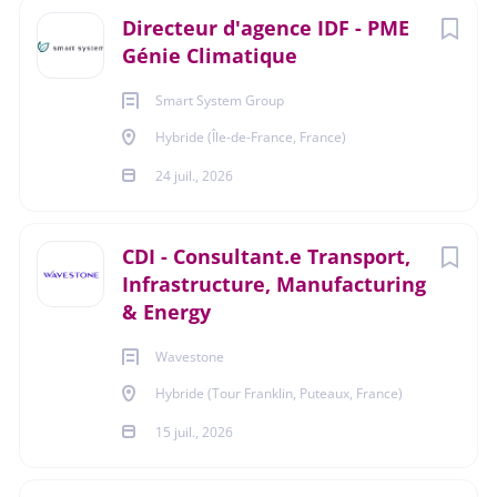
Directeur d'agence IDF - PME
https://recrutement.paprec.com/fr/annonces?
Génie Climatique
contractTypes=1,3&q=filiale%2520Paprec%2520%25C3%2
589nergies
Smart System Group
Hybride (Île-de-France, France)
24 juil., 2026
Profil recherché
CDI - Consultant.e Transport,
Infrastructure, Manufacturing
Gadzarts
& Energy
Wavestone
Hybride (Tour Franklin, Puteaux, France)
Durée de l'activité
15 juil., 2026
Temps plein