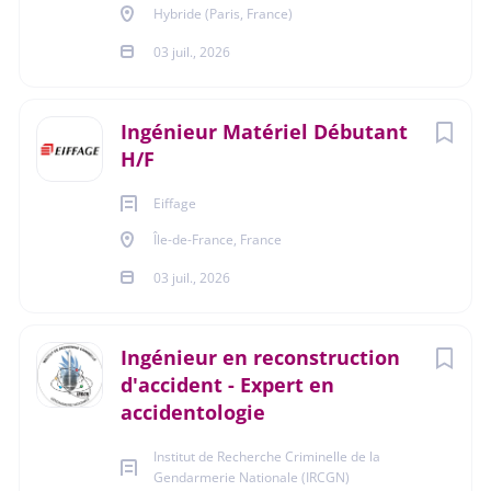
mécaniques.
Hybride (Paris, France)
- Connaissance de SolidWorks (lecture, revue et
03 juil., 2026
validation des modèles 3D) ; une pratique directe de la
CAO est un plus.
Ingénieur Matériel Débutant
- Gestion de fournisseurs et suivi de sous-traitants.
H/F
- Anglais technique.
Eiffage
Île-de-France, France
03 juil., 2026
Soft Skills
Ingénieur en reconstruction
Esprit d'équipe, Adaptabilité, Éthique professionnelle,
d'accident - Expert en
Capacité de communication, Autonomie, Rigueur
accidentologie
Institut de Recherche Criminelle de la
Gendarmerie Nationale (IRCGN)