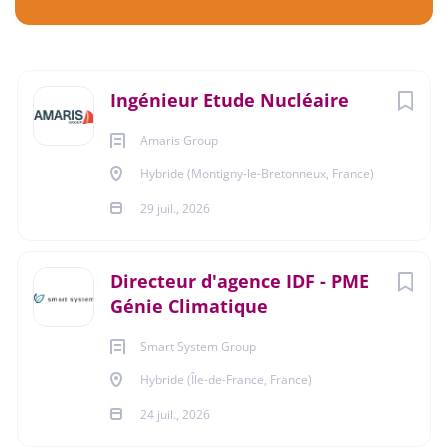
Hybride (Montigny-le-Bretonneux, France)
€38 000 - €42 000 annuel
Next
Ingénieur Etude Nucléaire
29 juil., 2026
Amaris Group
Hybride (Montigny-le-Bretonneux, France)
ENERGIES - EAU
29 juil., 2026
MÉCANIQUE - MÉTALLURGIE
Directeur d'agence IDF - PME
Génie Climatique
CDI
Smart System Group
Hybride (Île-de-France, France)
Vous cherchez une entreprise spécialisée, à taille
24 juil., 2026
humaine, à l’écoute de vos envies et qui vous