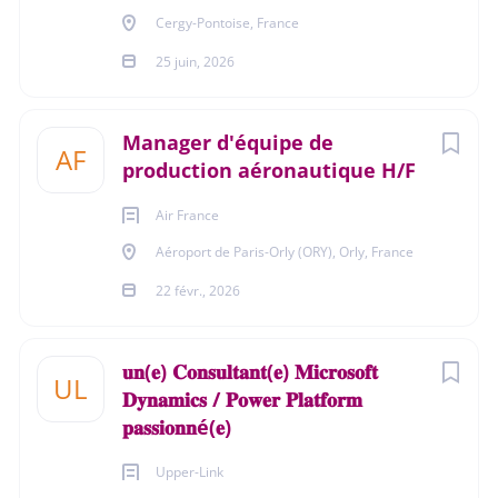
Cergy-Pontoise, France
Durée de l'activité
25 juin, 2026
Temps plein
Manager d'équipe de
AF
production aéronautique H/F
À propos de Amaris
Air France
Aéroport de Paris-Orly (ORY), Orly, France
Group
22 févr., 2026
Amaris Group, société de conseil spécialisée en suivi de
𝐮𝐧(𝐞) 𝐂𝐨𝐧𝐬𝐮𝐥𝐭𝐚𝐧𝐭(𝐞) 𝐌𝐢𝐜𝐫𝐨𝐬𝐨𝐟𝐭
fabrication et management de projets industriels depuis
UL
𝐃𝐲𝐧𝐚𝐦𝐢𝐜𝐬 / 𝐏𝐨𝐰𝐞𝐫 𝐏𝐥𝐚𝐭𝐟𝐨𝐫𝐦
1999.
𝐩𝐚𝐬𝐬𝐢𝐨𝐧𝐧é(𝐞)
Nous accompagnons des acteurs de la production et du
transport d’énergie (nucléaire, renouvelable, pétrole &
Upper-Link
gaz) ainsi que de la construction navale sur des projets