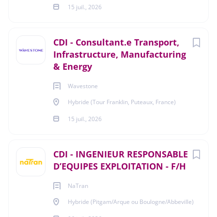
15 juil., 2026
ingénierie de projets.
- Une expérience dans un environnement industriel
CDI - Consultant.e Transport,
soumis à des exigences réglementaires fortes serait un
Infrastructure, Manufacturing
plus.
& Energy
- Conception et développement d'équipements
mécaniques industriels.
Wavestone
- Lecture et validation de plans d'ensemble et de détail.
Hybride (Tour Franklin, Puteaux, France)
15 juil., 2026
- Maîtrise des interfaces avec les autres disciplines
techniques.
- Connaissance des matériaux, assemblages (soudure,
CDI - INGENIEUR RESPONSABLE
frettage, etc.), procédés de fabrication (forge, usinage,
D’EQUIPES EXPLOITATION - F/H
etc).
NaTran
- Bonne connaissance des codes, normes et
Hybride (Pitgam/Arque ou Boulogne/Abbeville)
réglementations applicables aux équipements