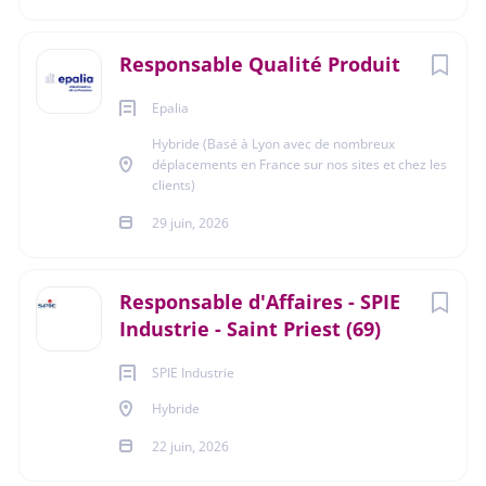
Durée de l'activité
Responsable Qualité Produit
Epalia
Temps plein
Hybride (Basé à Lyon avec de nombreux
déplacements en France sur nos sites et chez les
clients)
À propos de Amaris
29 juin, 2026
Group
Responsable d'Affaires - SPIE
Industrie - Saint Priest (69)
Amaris Group, société de conseil spécialisée en suivi de
fabrication et management de projets industriels depuis
SPIE Industrie
1999.
Hybride
Nous accompagnons des acteurs de la production et du
22 juin, 2026
transport d’énergie (nucléaire, renouvelable, pétrole &
gaz) ainsi que de la construction navale sur des projets