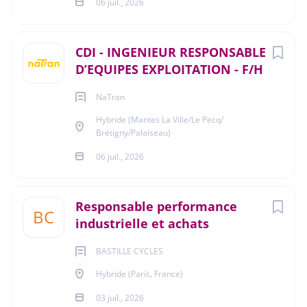
mécaniques.
06 juil., 2026
- Connaissance de SolidWorks (lecture, revue et
validation des modèles 3D) ; une pratique directe de la
CDI - INGENIEUR RESPONSABLE
CAO est un plus.
D’EQUIPES EXPLOITATION - F/H
- Gestion de fournisseurs et suivi de sous-traitants.
NaTran
- Anglais technique.
Hybride (Mantes La Ville/Le Pecq/
Brétigny/Palaiseau)
06 juil., 2026
Soft Skills
Responsable performance
BC
industrielle et achats
Esprit d'équipe, Adaptabilité, Éthique professionnelle,
BASTILLE CYCLES
Capacité de communication, Autonomie, Rigueur
Hybride (Paris, France)
03 juil., 2026