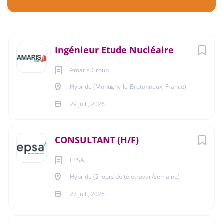
Hybride (Montigny-le-Bretonneux, France)
€38 000 - €42 000 annuel
Next
Ingénieur Etude Nucléaire
29 juil., 2026
Amaris Group
Hybride (Montigny-le-Bretonneux, France)
ENERGIES - EAU
29 juil., 2026
MÉCANIQUE - MÉTALLURGIE
CONSULTANT (H/F)
CDI
EPSA
Hybride (2 jours de télétravail/semaine)
27 juil., 2026
Vous cherchez une entreprise spécialisée, à taille
humaine, à l’écoute de vos envies et qui vous