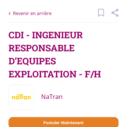
Skip
Back
to
to
Revenir en arrière
main
job
content
list
CDI - INGENIEUR
RESPONSABLE
1 Offres correspondant à vos critères
D’EQUIPES
Mots
Catégories
EXPLOITATION - F/H
clés
x
Energies - Eau
(1)
Localisation
NaTran
Type de contrat
Rechercher
CDI
(1)
Postuler Maintenant
Rechercher