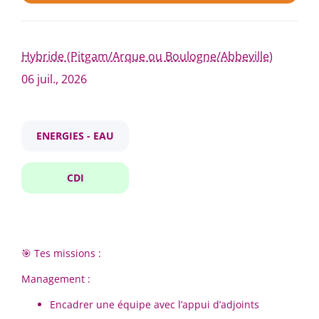
Ville
Hybride (Pitgam/Arque ou Boulogne/Abbeville)
cdi ingenieur responsable d equipes exploitation f h
06 juil., 2026
Abbeville
(1)
Hybride
(1)
CDI - INGENIEUR RESPONSABLE
ENERGIES - EAU
D’EQUIPES EXPLOITATION - F/H
CDI
NaTran
Pays
Hybride (Pitgam/Arque ou Boulogne/Abbeville)
France
(1)
06 juil., 2026
Hybride
(1)
🎯 Tes missions :
Management :
Signalez-moi des offres similaires
E
ncadrer une équipe avec l’appui d’adjoints
Nom de l'entreprise