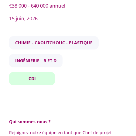
CDI
(1)
€38 000 - €40 000 annuel
15 juin, 2026
chef de projet rotomoulage
Fourchette de salaire
CHIMIE - CAOUTCHOUC - PLASTIQUE
€30 000 - €40 000
(1)
Chef de projet Rotomoulage
€40 000 - €50 000
(1)
INGÉNIERIE - R ET D
ROTOVIA
CDI
Montoir-de-Bretagne, France
Ville
15 juin, 2026
Montoir-de-Bretagne
(1)
Signalez-moi des offres similaires
Qui sommes-nous ?
Rejoignez notre équipe en tant que Chef de projet
Pays