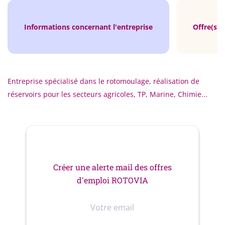
€38 000 - €40 000 annuel
Informations concernant l'entreprise
Offre(s) 
15 juin, 2026
CHIMIE - CAOUTCHOUC - PLASTIQUE
Entreprise spécialisé dans le rotomoulage, réalisation de
réservoirs pour les secteurs agricoles, TP, Marine, Chimie...
INGÉNIERIE - R ET D
CDI
Créer une alerte mail des offres
d'emploi ROTOVIA
Votre
Qui sommes-nous ?
email
Rejoignez notre équipe en tant que Chef de projet