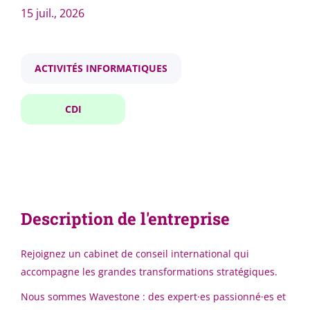
CDI
(3)
15 juil., 2026
consultant en transformation ia cdi
ACTIVITÉS INFORMATIQUES
Ville
Hybride
(3)
CDI
Consultant en transformation
Puteaux
(3)
IA - CDI
Wavestone
Hybride (Tour Franklin, Puteaux, France)
Pays
Description de l'entreprise
15 juil., 2026
France
(3)
Rejoignez un cabinet de conseil international qui
Hybride
(3)
accompagne les grandes transformations stratégiques.
AI Engineer Consultant - CDI
Nous sommes Wavestone : des expert·es passionné·es et
Wavestone