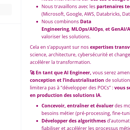
Nous travaillons avec les
partenaires t
(Microsoft, Google, AWS, Databricks, Dat
Nous combinons
Data
Engineering
,
MLOps/AIOps
,
et GenAI/A
valoriser les solutions.
Cela en s’appuyant sur nos
expertises trans
science, architecture, cybersécurité et chan
accélérer la transformation.
🚀 En tant que AI Engineer,
vous serez amen
conception et
l’industrialisation
de solution
limitera pas à “développer des POCs” :
vous s
en production des solutions IA
.
Concevoir, entraîner et évaluer
des mo
besoins métier (pré-processing, fine-tu
Développer des algorithmes
d’automati
fiabiliser et accélérer les processus mét