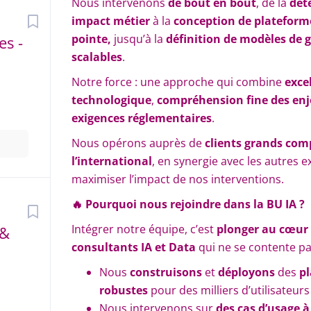
Nous intervenons
de bout en bout
, de la
déte
impact métier
à la
conception de plateform
pointe,
jusqu’à la
définition de modèles de 
es -
scalables
.
Notre force : une approche qui combine
exce
technologique
,
compréhension fine des enj
exigences réglementaires
.
Nous opérons auprès de
clients grands comp
l’international
, en synergie avec les autres 
maximiser l’impact de nos interventions.
🔥
Pourquoi nous rejoindre dans la BU IA ?
Intégrer notre équipe, c’est
plonger au cœur
 &
consultants IA et Data
qui ne se contente pa
Nous
construisons
et
déployons
des
pl
robustes
pour des milliers d’utilisateur
Nous intervenons sur
des cas d’usage à