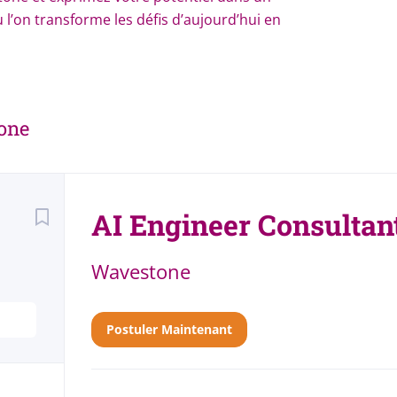
 l’on transforme les défis d’aujourd’hui en
tone
Back
to
AI Engineer Consultant
job
list
Wavestone
Postuler Maintenant