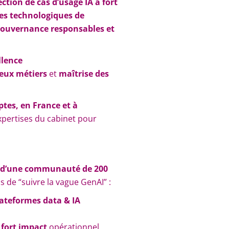
ction de cas d’usage IA à fort
es technologiques de
gouvernance responsables et
llence
eux métiers
et
maîtrise des
tes, en France et à
expertises du cabinet pour
 d’une communauté de 200
s de “suivre la vague GenAI” :
ateformes data & IA
s
 fort impact
opérationnel