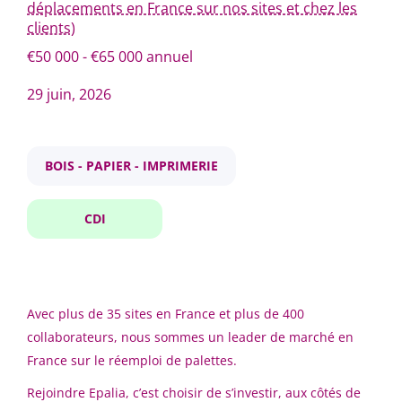
déplacements en France sur nos sites et chez les
clients)
Hôtellerie - Restauration - Loisirs
(1)
€50 000 - €65 000 annuel
Ingénierie - R et D
(1)
responsable qualité produit
29 juin, 2026
Meuble, Textile et autres industries manufacturières
(1)
Services divers aux entreprises
(1)
BOIS - PAPIER - IMPRIMERIE
Responsable Qualité Produit
Transports et logistique
(1)
Epalia
CDI
Hybride (Basé à Lyon avec de nombreux
déplacements en France sur nos sites et chez les
Type de contrat
clients)
CDI
(7)
29 juin, 2026
Avec plus de 35 sites en France et plus de 400
collaborateurs, nous sommes un leader de marché en
France sur le réemploi de palettes.
Chef de projet Rotomoulage
Fourchette de salaire
Rejoindre Epalia, c’est choisir de s’investir, aux côtés de