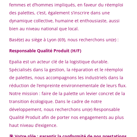
ROTOVIA
femmes et d’hommes impliqués, en faveur du réemploi
Jusqu'a €30 000
(1)
Montoir-de-Bretagne, France
des palettes, c’est, également s’inscrire dans une
dynamique collective, humaine et enthousiaste, aussi
€30 000 - €40 000
(1)
15 juin, 2026
bien au niveau national que local.
€40 000 - €50 000
(4)
Basé(e) au siège à Lyon (69), nous recherchons un(e) :
Consultant Digital Customer :
€50 000 - €60 000
(3)
Luxe, Retail, Hospitalité,
Responsable Qualité Produit (H/F)
€60 000 - €70 000
(2)
Services - CDI
Epalia est un acteur clé de la logistique durable.
Spécialisés dans la gestion, la réparation et le réemploi
€70 000 - €90 000
(1)
Wavestone
de palettes, nous accompagnons les industriels dans la
Hybride (Tour Franklin, Puteaux, France)
réduction de l’empreinte environnementale de leurs flux.
15 juil., 2026
Notre mission : faire de la palette un levier concret de la
Ville
transition écologique. Dans le cadre de notre
développement, nous recherchons un(e) Responsable
Hybride
(2)
Responsable Recherche et
VI
Qualité Produit afin de porter nos engagements au plus
Développement H/F
Châtellerault
(1)
haut niveau d’exigence.
Vienne Innovation
🎯
Votre rôle : garantir la conformité de nos prestations