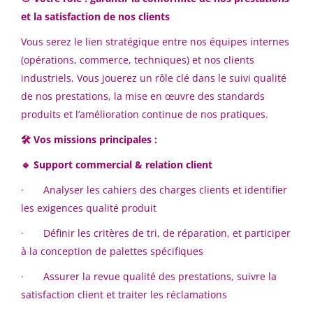
Lyon
(1)
et la satisfaction de nos clients
Châtellerault, France
Montoir-de-Bretagne
(1)
06 juil., 2026
Vous serez le lien stratégique entre nos équipes internes
Mornant
(1)
(opérations, commerce, techniques) et nos clients
industriels. Vous jouerez un rôle clé dans le suivi qualité
Mulhouse
(1)
Chargé d'industrialisation
de nos prestations, la mise en œuvre des standards
LA
Puteaux
(1)
produits et l’amélioration continue de nos pratiques.
LATECOERE
🛠️
Vos missions principales :
Toulouse
(1)
Toulouse, France
🔹
Support commercial & relation client
23 mars, 2026
· Analyser les cahiers des charges clients et identifier
les exigences qualité produit
Pays
Chef de Projets fonderie
ST
· Définir les critères de tri, de réparation, et participer
(Mulhouse)
France
(7)
à la conception de palettes spécifiques
Stellantis
Hybride
(2)
· Assurer la revue qualité des prestations, suivre la
Mulhouse, France
satisfaction client et traiter les réclamations
19 janv., 2026