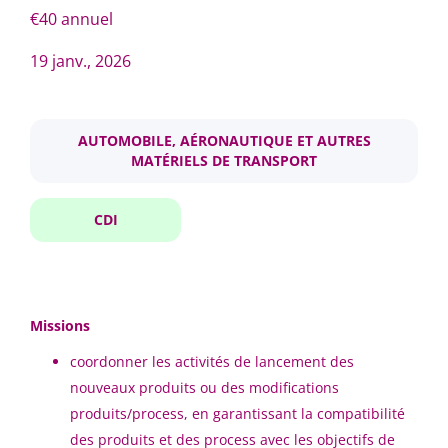
€40 annuel
19 janv., 2026
Fourchette de salaire
chef de projets fonderie mulhouse
Jusqu'a €30 000
(1)
AUTOMOBILE, AÉRONAUTIQUE ET AUTRES
MATÉRIELS DE TRANSPORT
Chef de Projets fonderie
ST
(Mulhouse)
Ville
CDI
Stellantis
Mulhouse
(1)
Mulhouse, France
19 janv., 2026
Missions
Pays
coordonner les activités de lancement des
nouveaux produits ou des modifications
Signalez-moi des offres similaires
France
(1)
produits/process, en garantissant la compatibilité
des produits et des process avec les objectifs de