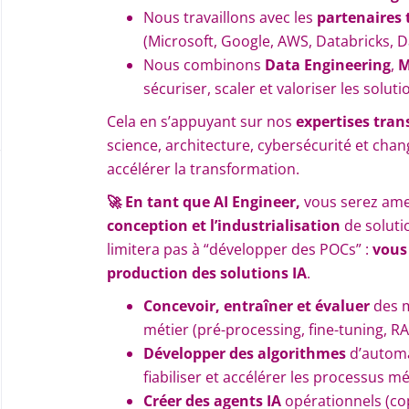
Nous travaillons avec les
partenaires
(Microsoft, Google, AWS, Databricks, D
Nous combinons
Data Engineering
,
M
sécuriser, scaler et valoriser les solut
Cela en s’appuyant sur nos
expertises tra
science, architecture, cybersécurité et ch
accélérer la transformation.
🚀 En tant que AI Engineer,
vous serez am
conception et
l’industrialisation
de soluti
limitera pas à “développer des POCs” :
vous
production des solutions IA
.
Concevoir, entraîner et évaluer
des m
métier (pré-processing, fine-tuning, 
Développer des algorithmes
d’automa
fiabiliser et accélérer les processus m
Créer des agents IA
opérationnels (copi