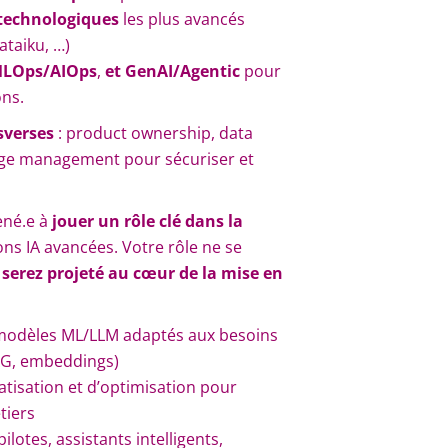
 technologiques
les plus avancés
ataiku, …)
LOps/AIOps
,
et GenAI/Agentic
pour
ions.
nsverses
: product ownership, data
ange management pour sécuriser et
ené.e à
jouer un rôle clé dans la
ons IA avancées. Votre rôle ne se
 serez projeté au cœur de la mise en
odèles ML/LLM adaptés aux besoins
RAG, embeddings)
tisation et d’optimisation pour
étiers
lotes, assistants intelligents,