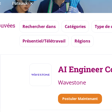
Puteaux
rouvées
Rechercher dans
Catégories
Type de 
Présentiel/Télétravail
Régions
Back
to
AI Engineer C
job
list
Wavestone
Postuler Maintenant