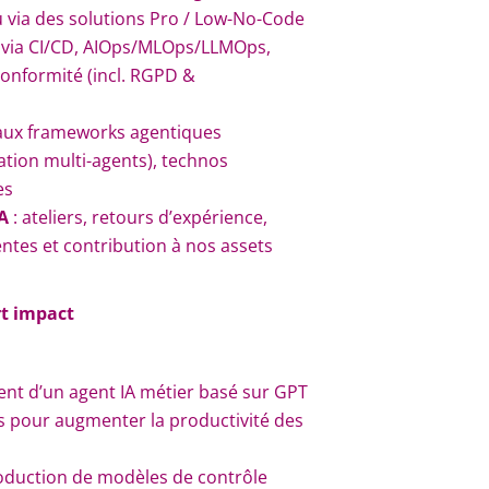
u via des solutions Pro / Low-No-Code
via CI/CD, AIOps/MLOps/LLMOps,
conformité (incl. RGPD &
aux frameworks agentiques
ation multi-agents), technos
es
A
: ateliers, retours d’expérience,
entes et contribution à nos assets
rt impact
nt d’un agent IA métier basé sur GPT
es pour augmenter la productivité des
roduction de modèles de contrôle