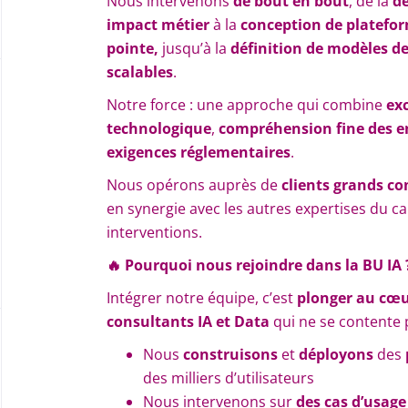
Nous intervenons
de bout en bout
, de la
dé
impact métier
à la
conception de platefo
pointe,
jusqu’à la
définition de modèles d
scalables
.
Notre force : une approche qui combine
ex
technologique
,
compréhension fine des e
exigences réglementaires
.
Nous opérons auprès de
clients grands co
en synergie avec les autres expertises du c
interventions.
🔥
Pourquoi nous rejoindre dans la BU IA 
Intégrer notre équipe, c’est
plonger au cœ
consultants IA et Data
qui ne se contente p
Nous
construisons
et
déployons
des
des milliers d’utilisateurs
Nous intervenons sur
des cas d’usage