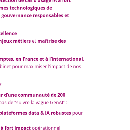
tection de cas d’usage IA à fort
rmes technologiques de
e gouvernance responsables et
cellence
njeux métiers
et
maîtrise des
mptes, en France et à l’international
,
abinet pour maximiser l’impact de nos
?
ur d’une communauté de 200
as de “suivre la vague GenAI” :
plateformes data & IA robustes
pour
 à fort impact
opérationnel