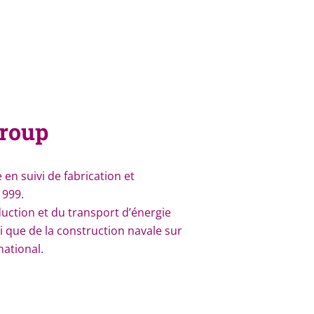
Group
 en suivi de fabrication et
1999.
ction et du transport d’énergie
si que de la construction navale sur
national.
errain :
entaires : assistance technique,
 au résultats,