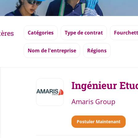
tères
Catégories
Type de contrat
Fourchett
Nom de l'entreprise
Régions
Back
to
Ingénieur Etu
job
list
Amaris Group
Postuler Maintenant