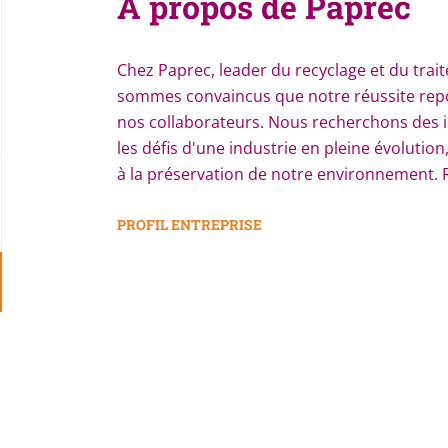
À propos de Paprec
Chez Paprec, leader du recyclage et du tra
sommes convaincus que notre réussite repos
nos collaborateurs. Nous recherchons des i
les défis d'une industrie en pleine évolutio
à la préservation de notre environnement. R
une entreprise dynamique et innovante, où
d'apprendre et de grandir professionnellem
PROFIL ENTREPRISE
stimulant, soutenu par une politique RH engag
des chances et le développement des compét
Go
couleurs d'une entreprise qui place l'avenir
to
Paprec est votre future maison.
job
list
Stéphane GERARD
Directeur des Ressources Humaines