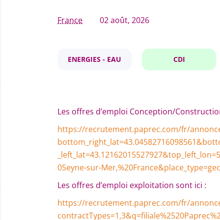
France
02 août, 2026
ENERGIES - EAU
CDI
Les offres d’emploi Conception/Construction 
https://recrutement.paprec.com/fr/annonc
bottom_right_lat=43.04582716098561&bot
_left_lat=43.12162015527927&top_left_lon
0Seyne-sur-Mer,%20France&place_type=ge
Les offres d’emploi exploitation sont ici :
https://recrutement.paprec.com/fr/annonc
contractTypes=1,3&q=filiale%2520Paprec