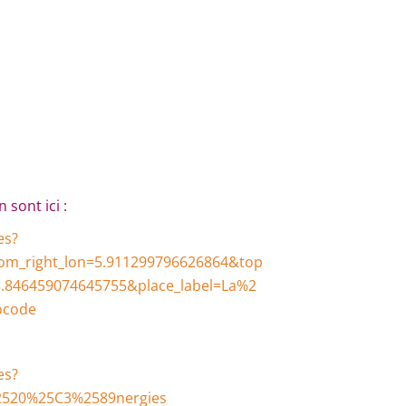
sont ici :
es?
tom_right_lon=5.911299796626864&top
=5.846459074645755&place_label=La%2
ocode
es?
%2520%25C3%2589nergies