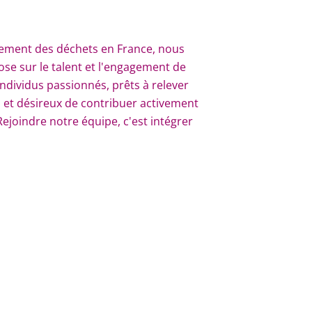
itement des déchets en France, nous
e sur le talent et l'engagement de
ndividus passionnés, prêts à relever
n, et désireux de contribuer activement
ejoindre notre équipe, c'est intégrer
 chaque jour est une opportunité
ent. Nous offrons un cadre de travail
ée qui favorise la diversité, l'égalité
ences. Si vous souhaitez porter les
 de la planète au cœur de sa stratégie,