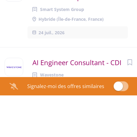
Smart System Group
Hybride (Île-de-France, France)
24 juil., 2026
AI Engineer Consultant - CDI
Wavestone
Hybride (Tour Franklin, Puteaux, France)
Signalez-moi des offres similaires
15 juil., 2026
Consultant Financial Services