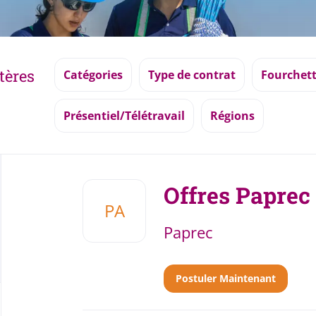
tères
Catégories
Type de contrat
Fourchett
Présentiel/Télétravail
Régions
Back
to
Offres Paprec
job
PA
list
Paprec
Postuler Maintenant