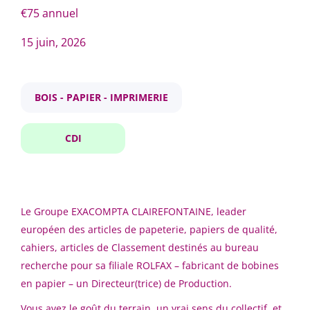
€75 annuel
15 juin, 2026
Fourchette de salaire
directeur trice de production
Jusqu'a €30 000
(1)
BOIS - PAPIER - IMPRIMERIE
Directeur(trice) de Production
CDI
Ville
EXACOMPTA
Breteuil
(1)
60120 Breteuil
15 juin, 2026
Le Groupe EXACOMPTA CLAIREFONTAINE, leader
européen des articles de papeterie, papiers de qualité,
cahiers, articles de Classement destinés au bureau
Pays
Signalez-moi des offres similaires
recherche pour sa filiale ROLFAX – fabricant de bobines
France
(1)
en papier – un Directeur(trice) de Production.
Vous avez le goût du terrain, un vrai sens du collectif, et