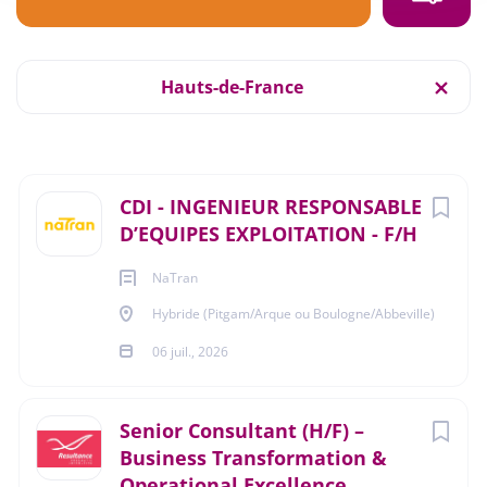
Type de contrat
Postuler Maintenant
CDI
(3)
Hauts-de-France
Hybride (Pitgam/Arque ou Boulogne/Abbeville)
Fourchette de salaire
06 juil., 2026
Next
CDI - INGENIEUR RESPONSABLE
Jusqu'a €30 000
(1)
D’EQUIPES EXPLOITATION - F/H
ENERGIES - EAU
NaTran
Hybride (Pitgam/Arque ou Boulogne/Abbeville)
Ville
CDI
06 juil., 2026
Abbeville
(1)
Breteuil
(1)
Senior Consultant (H/F) –
🎯 Tes missions :
Hybride
(1)
Business Transformation &
Management :
Operational Excellence