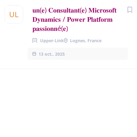
𝐮𝐧(𝐞) 𝐂𝐨𝐧𝐬𝐮𝐥𝐭𝐚𝐧𝐭(𝐞) 𝐌𝐢𝐜𝐫𝐨𝐬𝐨𝐟𝐭
UL
𝐃𝐲𝐧𝐚𝐦𝐢𝐜𝐬 / 𝐏𝐨𝐰𝐞𝐫 𝐏𝐥𝐚𝐭𝐟𝐨𝐫𝐦
𝐩𝐚𝐬𝐬𝐢𝐨𝐧𝐧é(𝐞)
Upper-Link
Lognes, France
13 oct., 2025