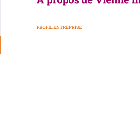
PROFIL ENTREPRISE
Go
to
job
list