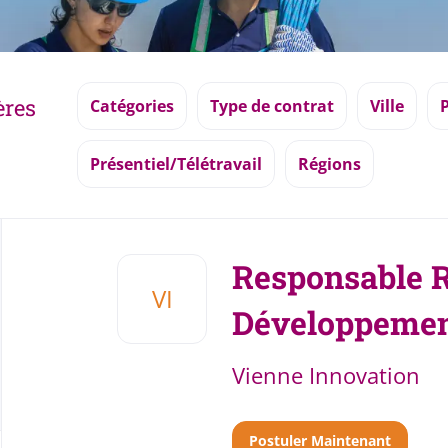
ères
Catégories
Type de contrat
Ville
Présentiel/Télétravail
Régions
Back
to
Responsable R
job
VI
list
Développemen
Vienne Innovation
Postuler Maintenant