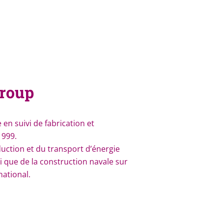
Group
 en suivi de fabrication et
1999.
ction et du transport d’énergie
si que de la construction navale sur
national.
errain :
entaires : assistance technique,
 au résultats,