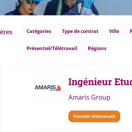
tères
Catégories
Type de contrat
Ville
Présentiel/Télétravail
Régions
Back
to
Ingénieur Etu
job
list
Amaris Group
Postuler Maintenant