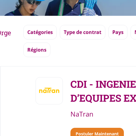
Orge
Catégories
Type de contrat
Pays
Régions
Back
to
CDI - INGEN
job
list
D’EQUIPES EX
NaTran
Postuler Maintenant