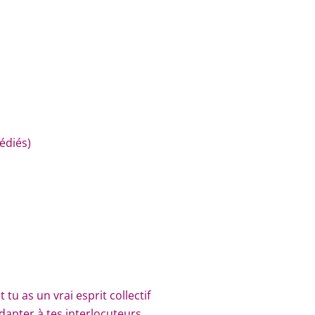
édiés)
 tu as un vrai esprit collectif
dapter à tes interlocuteurs