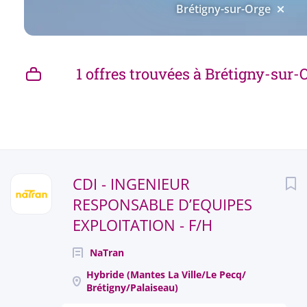
Brétigny-sur-Orge
1 offres trouvées à Brétigny-sur-
Next
CDI - INGENIEUR
RESPONSABLE D’EQUIPES
EXPLOITATION - F/H
NaTran
Hybride (Mantes La Ville/Le Pecq/
Brétigny/Palaiseau)