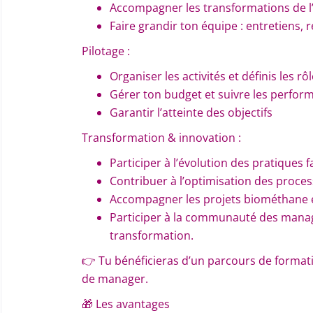
A
ccompagner les transformations de l
Faire
grandir ton équipe : entretiens
Pilotage :
Or
ganiser les activités et définis les rô
Gére
r ton budget et suivre les perfor
G
arantir l’atteinte des objectifs
Transformation & innovation :
Participer à
l’évolution des pratiques 
C
ontribuer à l’optimisation des process
A
ccompagner les projets biométhane 
P
articiper à la communauté des manage
transformation.
👉 Tu bénéficieras d’un parcours de forma
de manager.
🎁 Les avantages