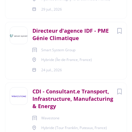
publique
(1)
https://recrutement.paprec.com/fr/annonces?
29 juil., 2026
contractTypes=1,3&q=filiale%2520Paprec%2520%25C3%2
Equipements électriques et électroniques
(1)
589nergies
Directeur d'agence IDF - PME
Formation initiale et continue
(1)
Génie Climatique
Hôtellerie - Restauration - Loisirs
(1)
Smart System Group
Profil recherché
Hybride (Île-de-France, France)
24 juil., 2026
Type de contrat
Gadzarts
CDI
(6)
CDI - Consultant.e Transport,
Infrastructure, Manufacturing
& Energy
Durée de l'activité
Fourchette de salaire
Wavestone
€30 000 - €40 000
(1)
Hybride (Tour Franklin, Puteaux, France)
Temps plein