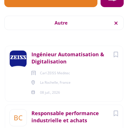
Ingénierie - R et D
(5)
La Rochelle, France
08 juil., 2026
Services divers aux entreprises
(5)
Autre
Banque et Assurances
(4)
AUTRE
Conseil et gestion des entreprises
(4)
Next
Ingénieur Automatisation &
Bois - Papier - Imprimerie
(3)
CDI
Digitalisation
Transports et logistique
(3)
Carl ZEISS Meditec
Agroalimentaire
(2)
La Rochelle, France
Etre
Ingénieur Automatisation et Digitalisation H/F
Chimie - Caoutchouc - Plastique
(2)
chez
08 juil., 2026
Carl Zeiss Meditec SAS c’est évoluer dans le secteur des
Commerce interentreprises
(2)
dispositifs médicaux à l’échelle mondiale et dans un
contexte d’innovation. La mission du service
Responsable performance
Industrie pharmaceutique
(2)
BC
Manufacturing Automatisation et Digitalisation est de
industrielle et achats
Meuble, Textile et autres industries manufacturières
(2)
développer des solutions inédites pour la production et