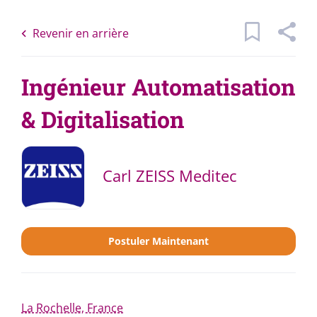
Skip
Back
to
to
Revenir en arrière
main
job
content
list
Ingénieur Automatisation
& Digitalisation
1 Offres correspondant à vos critères
Mots
Catégories
Carl ZEISS Meditec
clés
x
Autre
(1)
Localisation
Postuler Maintenant
Type de contrat
Rechercher
CDI
(1)
La Rochelle, France
Rechercher