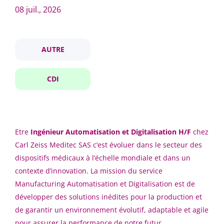
08 juil., 2026
Ville
ingénieur automatisation digitalisation
AUTRE
La Rochelle
(1)
CDI
Ingénieur Automatisation &
Digitalisation
Pays
Carl ZEISS Meditec
France
(1)
Etre
Ingénieur Automatisation et Digitalisation H/F
chez
Carl Zeiss Meditec SAS c’est évoluer dans le secteur des
La Rochelle, France
dispositifs médicaux à l’échelle mondiale et dans un
08 juil., 2026
contexte d’innovation. La mission du service
Nom de l'entreprise
Manufacturing Automatisation et Digitalisation est de
développer des solutions inédites pour la production et
Signalez-moi des offres similaires
Carl ZEISS Meditec
(1)
de garantir un environnement évolutif, adaptable et agile
pour assurer la performance de notre futur.