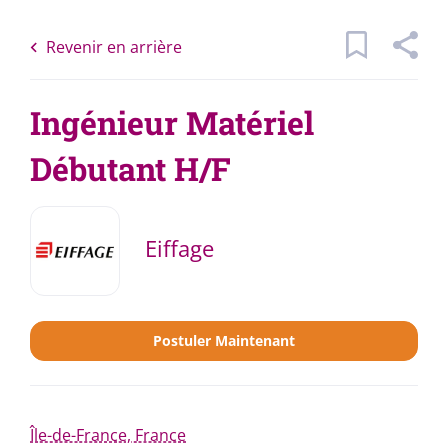
Skip
Back
to
to
Revenir en arrière
main
job
content
list
Ingénieur Matériel
Débutant H/F
1 Offres correspondant à vos critères
Mots
Catégories
Eiffage
clés
x
Autre
(1)
Localisation
Construction
(1)
Postuler Maintenant
Rechercher
Type de contrat
Île-de-France, France
Rechercher