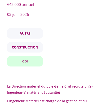
CDI
(1)
€42 000 annuel
03 juil., 2026
ingénieur matériel débutant h f
Fourchette de salaire
AUTRE
€40 000 - €50 000
(1)
Ingénieur Matériel Débutant
CONSTRUCTION
H/F
Eiffage
Pays
CDI
Île-de-France, France
France
(1)
03 juil., 2026
La Direction matériel du pôle Génie Civil recrute un(e)
Ingénieur(e) matériel débutant(e)
Signalez-moi des offres similaires
Nom de l'entreprise
L’Ingénieur Matériel est chargé de la gestion et du
Eiffage
(1)