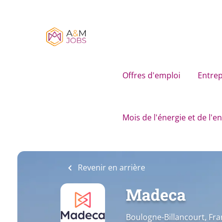
Skip
to
main
content
Offres d'emploi
Entrep
Mois de l'énergie et de l'
Revenir en arrière
Madeca
Boulogne-Billancourt, Fr