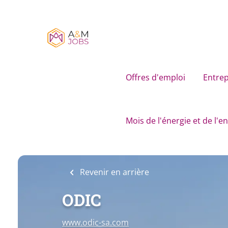
Skip
to
main
content
Offres d'emploi
Entrep
Mois de l'énergie et de l'
Revenir en arrière
ODIC
www.odic-sa.com