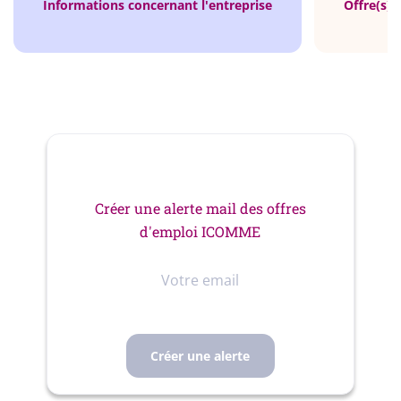
Informations concernant l'entreprise
Offre(s) 
Créer une alerte mail des offres
d'emploi ICOMME
Votre
email