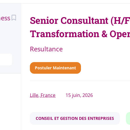
Back
ness
to
Senior Consultant (H/F
job
list
Transformation & Oper
Resultance
Postuler Maintenant
Lille, France
15 juin, 2026
CONSEIL ET GESTION DES ENTREPRISES