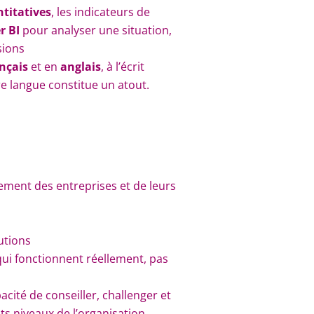
titatives
, les indicateurs de
r BI
pour analyser une situation,
sions
nçais
et en
anglais
, à l’écrit
re langue constitue un atout.
ement des entreprises et de leurs
lutions
qui fonctionnent réellement, pas
apacité de conseiller, challenger et
ts niveaux de l’organisation