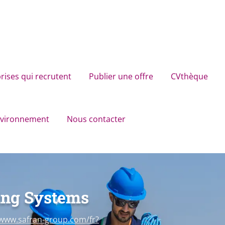
rises qui recrutent
Publier une offre
CVthèque
environnement
Nous contacter
ing Systems
/www.safran-group.com/fr?