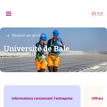
Skip
to
main
content
Revenir en arrière
Université de Bale
Informations concernant l'entreprise
Offre(s) 