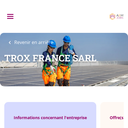
Skip
to
main
content
Revenir en arrière
TROX FRANCE SARL
Informations concernant l'entreprise
Offre(s) 