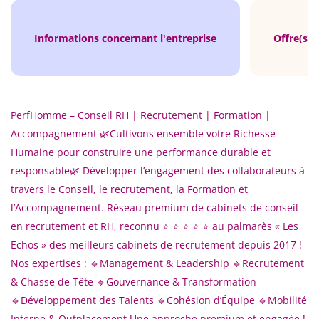
Informations concernant l'entreprise
Offre(s) 
PerfHomme – Conseil RH | Recrutement | Formation |
Accompagnement 🌿Cultivons ensemble votre Richesse
Humaine pour construire une performance durable et
responsable🌿 Développer l’engagement des collaborateurs à
travers le Conseil, le recrutement, la Formation et
l’Accompagnement. Réseau premium de cabinets de conseil
en recrutement et RH, reconnu ⭐️ ⭐️ ⭐️ ⭐️ ⭐️ au palmarès « Les
Echos » des meilleurs cabinets de recrutement depuis 2017 !
Nos expertises : 🔹Management & Leadership 🔹Recrutement
& Chasse de Tête 🔹Gouvernance & Transformation
🔹Développement des Talents 🔹Cohésion d’Équipe 🔹Mobilité
Interne & Outplacement Une approche premium et engagée !