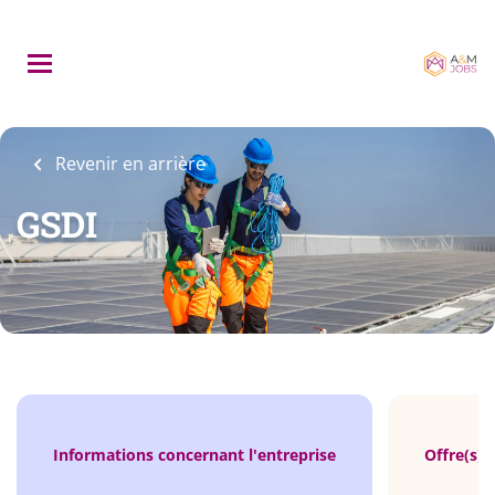
Skip
to
main
content
Revenir en arrière
GSDI
Informations concernant l'entreprise
Offre(s) 