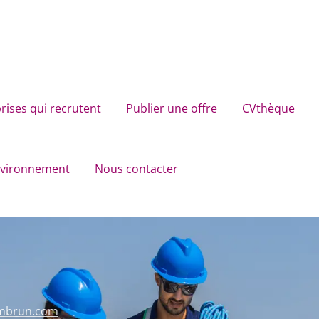
rises qui recrutent
Publier une offre
CVthèque
environnement
Nous contacter
mbrun.com