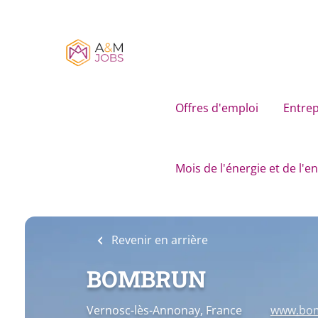
Skip
to
main
content
Offres d'emploi
Entrep
Mois de l'énergie et de l'
Revenir en arrière
BOMBRUN
Vernosc-lès-Annonay, France
www.bo