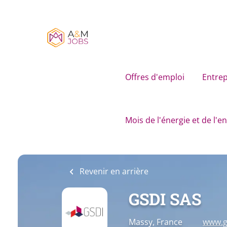
Skip
to
main
content
Offres d'emploi
Entrep
Mois de l'énergie et de l'
Revenir en arrière
GSDI SAS
Massy, France
www.gs