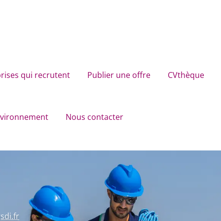
rises qui recrutent
Publier une offre
CVthèque
environnement
Nous contacter
di.fr