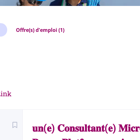
Offre(s) d'emploi (1)
Link
Back
to
𝐮𝐧(𝐞) 𝐂𝐨𝐧𝐬𝐮𝐥𝐭𝐚𝐧𝐭(𝐞) 𝐌𝐢𝐜𝐫
job
list