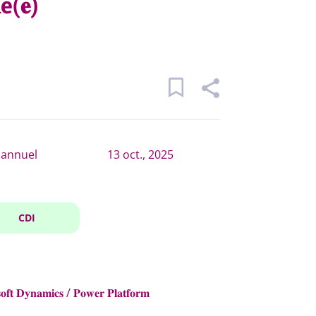
𝐧é(𝐞)
 annuel
13 oct., 2025
CDI
𝐃𝐲𝐧𝐚𝐦𝐢𝐜𝐬 / 𝐏𝐨𝐰𝐞𝐫 𝐏𝐥𝐚𝐭𝐟𝐨𝐫𝐦