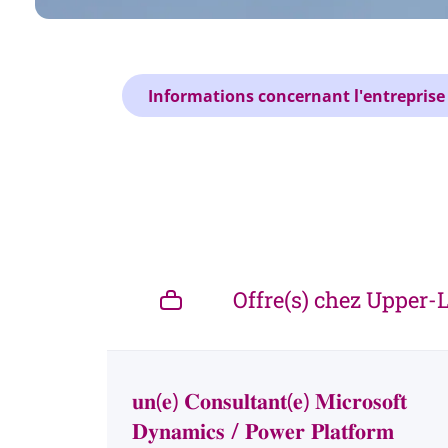
Informations concernant l'entreprise
Offre(s) chez Upper-
Next
𝐮𝐧(𝐞) 𝐂𝐨𝐧𝐬𝐮𝐥𝐭𝐚𝐧𝐭(𝐞) 𝐌𝐢𝐜𝐫𝐨𝐬𝐨𝐟𝐭
𝐃𝐲𝐧𝐚𝐦𝐢𝐜𝐬 / 𝐏𝐨𝐰𝐞𝐫 𝐏𝐥𝐚𝐭𝐟𝐨𝐫𝐦