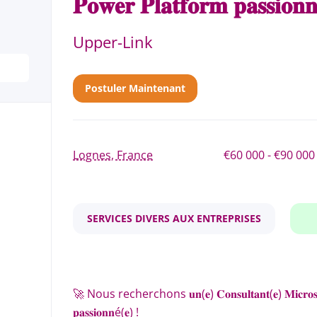
𝐏𝐨𝐰𝐞𝐫 𝐏𝐥𝐚𝐭𝐟𝐨𝐫𝐦 𝐩𝐚𝐬𝐬𝐢𝐨𝐧
Upper-Link
Postuler Maintenant
Lognes, France
€60 000 - €90 000
SERVICES DIVERS AUX ENTREPRISES
🚀 Nous recherchons 𝐮𝐧(𝐞) 𝐂𝐨𝐧𝐬𝐮𝐥𝐭𝐚𝐧𝐭(𝐞) 𝐌𝐢𝐜𝐫𝐨𝐬𝐨𝐟𝐭 
𝐩𝐚𝐬𝐬𝐢𝐨𝐧𝐧é(𝐞) !