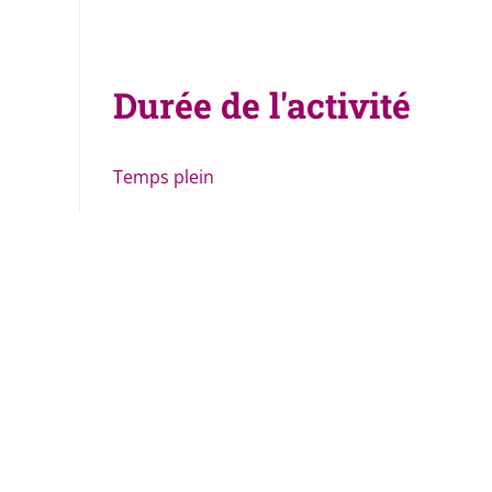
Durée de l'activité
Temps plein
Go
to
job
list