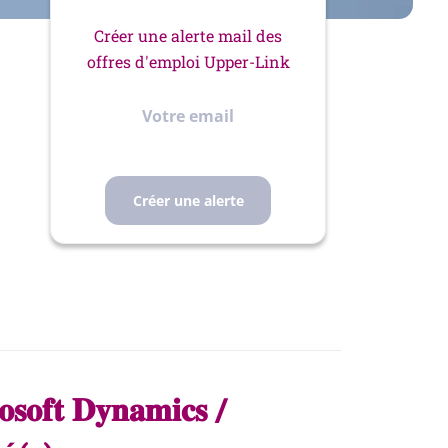
Créer une alerte mail des
offres d'emploi Upper-Link
Votre
email
𝐨𝐬𝐨𝐟𝐭 𝐃𝐲𝐧𝐚𝐦𝐢𝐜𝐬 /