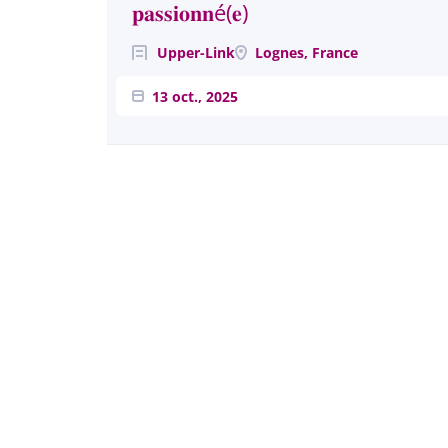
𝐩𝐚𝐬𝐬𝐢𝐨𝐧𝐧é(𝐞)
Upper-Link
Lognes, France
13 oct., 2025