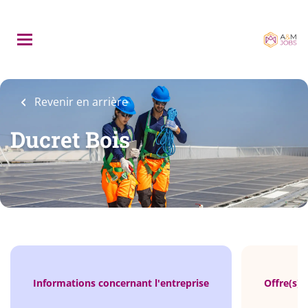
Skip
to
main
content
Revenir en arrière
Ducret Bois
Informations concernant l'entreprise
Offre(s) 