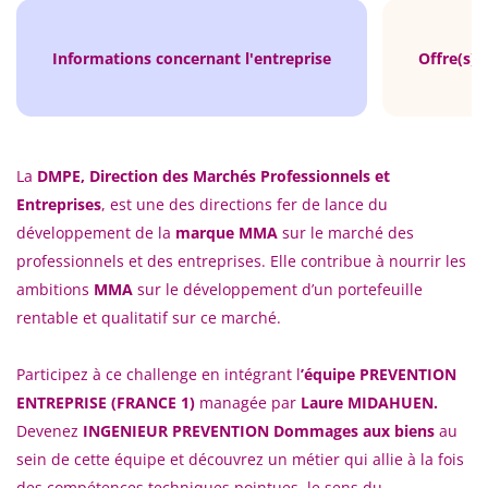
Informations concernant l'entreprise
Offre(s) 
La
DMPE, Direction des Marchés Professionnels et
Entreprises
, est une des directions fer de lance du
développement de la
marque MMA
sur le marché des
professionnels et des entreprises. Elle contribue à nourrir les
ambitions
MMA
sur le développement d’un portefeuille
rentable et qualitatif sur ce marché.
Participez à ce challenge en intégrant l
’équipe PREVENTION
ENTREPRISE (FRANCE 1)
managée par
Laure MIDAHUEN.
Devenez
INGENIEUR PREVENTION Dommages aux biens
au
sein de cette équipe et découvrez un métier qui allie à la fois
des compétences techniques pointues, le sens du