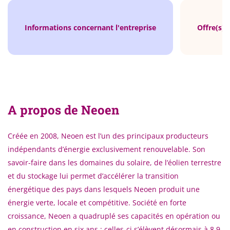
Informations concernant l'entreprise
Offre(s) 
A propos de Neoen
Créée en 2008, Neoen est l’un des principaux producteurs
indépendants d’énergie exclusivement renouvelable. Son
savoir-faire dans les domaines du solaire, de l’éolien terrestre
et du stockage lui permet d’accélérer la transition
énergétique des pays dans lesquels Neoen produit une
énergie verte, locale et compétitive. Société en forte
croissance, Neoen a quadruplé ses capacités en opération ou
en construction en six ans : celles-ci s’élèvent désormais à 8,9