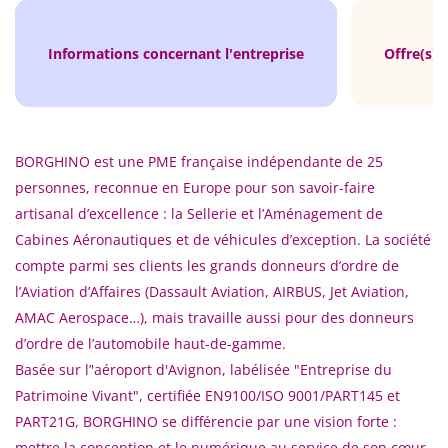
Informations concernant l'entreprise
Offre(s) 
BORGHINO est une PME française indépendante de 25
personnes, reconnue en Europe pour son savoir-faire
artisanal d’excellence : la Sellerie et l’Aménagement de
Cabines Aéronautiques et de véhicules d’exception. La société
compte parmi ses clients les grands donneurs d’ordre de
l’Aviation d’Affaires (Dassault Aviation, AIRBUS, Jet Aviation,
AMAC Aerospace…), mais travaille aussi pour des donneurs
d’ordre de l’automobile haut-de-gamme.
Basée sur l’'aéroport d'Avignon, labélisée "Entreprise du
Patrimoine Vivant", certifiée EN9100/ISO 9001/PART145 et
PART21G, BORGHINO se différencie par une vision forte :
mettre la conception et le numérique au service de son cœur