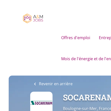
Skip
to
main
content
Offres d'emploi
Entrep
Mois de l'énergie et de l'
Revenir en arrière
SOCARENA
Boulogne-sur-Mer, Franc