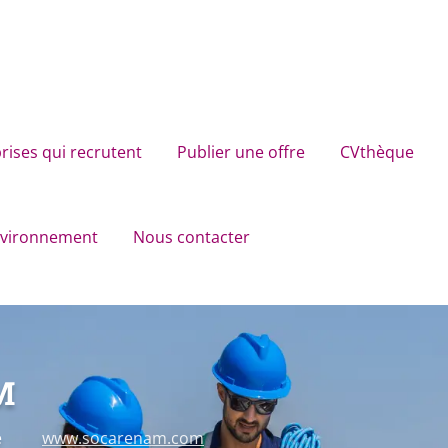
rises qui recrutent
Publier une offre
CVthèque
environnement
Nous contacter
M
e
www.socarenam.com