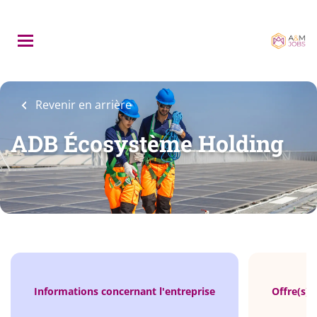
Skip
to
main
content
Revenir en arrière
ADB Écosystème Holding
Informations concernant l'entreprise
Offre(s) 