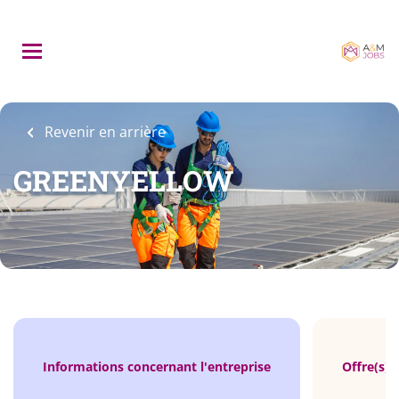
Skip
to
main
content
Revenir en arrière
GREENYELLOW
Informations concernant l'entreprise
Offre(s) 