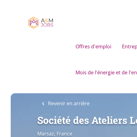
Skip
to
main
content
Offres d'emploi
Entrep
Mois de l'énergie et de l'
Revenir en arrière
Société des Ateliers 
Marsaz, France