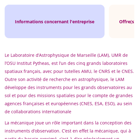
Informations concernant l'entreprise
Offre(s) 
Le Laboratoire d’Astrophysique de Marseille (LAM), UMR de
l’OSU Institut Pytheas, est l’un des cinq grands laboratoires
spatiaux français, avec pour tutelles AMU, le CNRS et le CNES.
Outre son activité de recherche en astrophysique, le LAM
développe des instruments pour les grands observatoires au
sol et pour des missions spatiales pour le compte de grandes
agences françaises et européennes (CNES, ESA, ESO), au sein
de collaborations internationale
La mécanique joue un rôle important dans la conception des
instruments d’observation. C’est en effet la mécanique, qui à
partir du besoin exprimé, c’est-à-dire généralement un