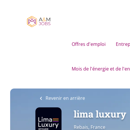
Skip
to
main
content
Offres d'emploi
Entrep
Mois de l'énergie et de l'
Revenir en arrière
lima luxury
Rebais, France