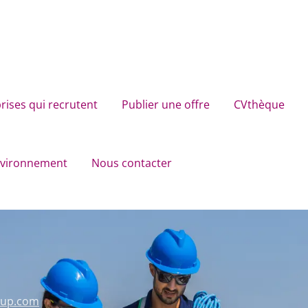
rises qui recrutent
Publier une offre
CVthèque
environnement
Nous contacter
oup.com