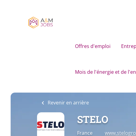
Skip
to
main
content
Offres d'emploi
Entrep
Mois de l'énergie et de l'
Revenir en arrière
STELO
France
www.stelogr