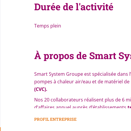
Durée de l'activité
Temps plein
À propos de Smart S
Smart System Groupe est spécialisée dans l’
pompes à chaleur air/eau et de matériel de
(CVC).
Nos 20 collaborateurs réalisent plus de 6 mi
d’affaires annuel auprès d’établissements
t
spécialisation GMS / GSS).
Située en Haute-
PROFIL ENTREPRISE
intervenons exclusivement en B to B dans to