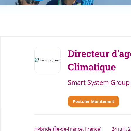
Back
to
Directeur d'a
job
list
Climatique
Smart System Group
Postuler Maintenant
Hybride (Île-de-France, France)
24 juil., 