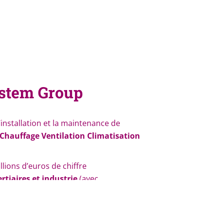
ystem Group
installation et la maintenance de
Chauffage Ventilation Climatisation
llions d’euros de chiffre
ertiaires et industrie
(avec
Marne, nous
ute la France.