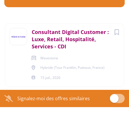
Postuler Maintenant
Next
Consultant Digital Customer :
Hybride (Tour Franklin, Puteaux, France)
Luxe, Retail, Hospitalité,
Services - CDI
15 juil., 2026
Wavestone
Hybride (Tour Franklin, Puteaux, France)
ACTIVITÉS INFORMATIQUES
15 juil., 2026
HÔTELLERIE - RESTAURATION - LOISIRS
Signalez-moi des offres similaires
MEUBLE, TEXTILE ET AUTRES INDUSTRIES
MANUFACTURIÈRES
SERVICES DIVERS AUX ENTREPRISES